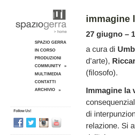
immagine l
27 giugno – 
SPAZIO GERRA
a cura di
Umbe
IN CORSO
PRODUZIONI
d’arte),
Ricca
COMMUNITY
»
(filosofo).
MULTIMEDIA
CONTATTI
Immagine la v
ARCHIVIO
»
consequenziali
Follow Us!
di interpunzio
relazione. Si a