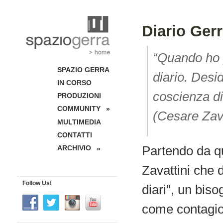
Diario Ger
“Quando ho p
SPAZIO GERRA
diario. Desi
IN CORSO
coscienza di
PRODUZIONI
COMMUNITY
»
(Cesare Zava
MULTIMEDIA
CONTATTI
Partendo da q
ARCHIVIO
»
Zavattini che d
Follow Us!
diari”, un bis
come contagio