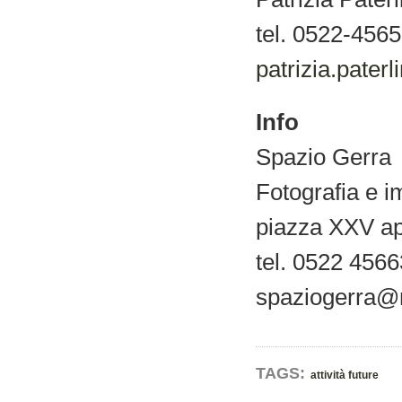
tel. 0522-456
patrizia.paterl
Info
Spazio Gerra
Fotografia e
piazza XXV ap
tel. 0522 456
spaziogerra@m
TAGS:
attività future