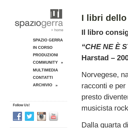
I libri del
Il libro consi
SPAZIO GERRA
“CHE NE È S
IN CORSO
PRODUZIONI
Harstad – 200
COMMUNITY
»
MULTIMEDIA
Norvegese, na
CONTATTI
racconti e per 
ARCHIVIO
»
presto divente
Follow Us!
musicista rock
Dalla quarta d