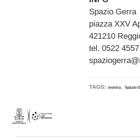
Spazio Gerra
piazza XXV Ap
421210 Reggio
tel. 0522 455
spaziogerra@m
,
TAGS:
mostra
Spazio 