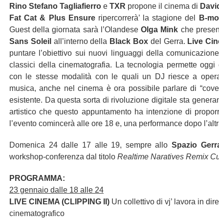
Rino Stefano Tagliafierro
e
TXR
propone il cinema di
Davi
Fat Cat & Plus Ensure
ripercorrerà’ la stagione del
B-mo
Guest della giornata sarà l’Olandese
Olga Mink
che present
Sans Soleil
all’interno della
Black Box
del Gerra.
Live Ci
puntare l’obiettivo sui nuovi linguaggi della comunicazione f
classici della cinematografia. La tecnologia permette oggi 
con le stesse modalità con le quali un DJ riesce a oper
musica, anche nel cinema è ora possibile parlare di “cover
esistente. Da questa sorta di rivoluzione digitale sta gene
artistico che questo appuntamento ha intenzione di proporr
l’evento comincerà alle ore 18 e, una performance dopo l’altra,
Domenica 24 dalle 17 alle 19, sempre allo
Spazio Gerr
workshop-conferenza dal titolo
Realtime Naratives Remix Cu
PROGRAMMA:
23 gennaio dalle 18 alle 24
LIVE CINEMA (CLIPPING II)
Un collettivo di vj’ lavora in di
cinematografico