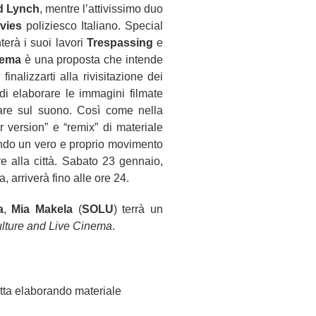
d Lynch
, mentre l’attivissimo duo
vies
poliziesco Italiano. Special
erà i suoi lavori
Trespassing
e
nema
è una proposta che intende
inalizzarti alla rivisitazione dei
di elaborare le immagini filmate
are sul suono. Così come nella
 version” e “remix” di materiale
rando un vero e proprio movimento
e alla città. Sabato 23 gennaio,
 arriverà fino alle ore 24.
a
,
Mia Makela
(
SOLU
) terrà un
lture and Live Cinema
.
retta elaborando materiale