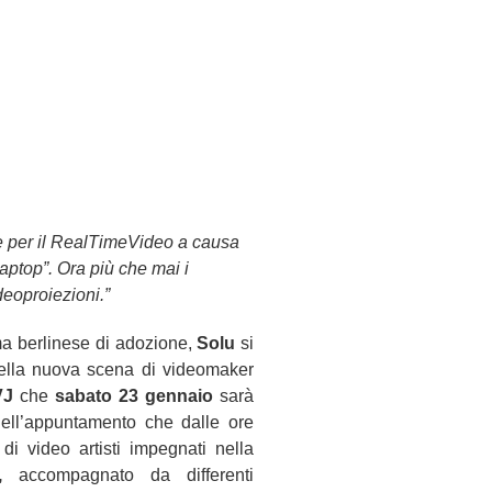
sse per il RealTimeVideo a causa
“laptop”. Ora più che mai i
deoproiezioni.”
ma berlinese di adozione,
Solu
si
 della nuova scena di videomaker
VJ
che
sabato 23 gennaio
sarà
 dell’appuntamento che dalle ore
di video artisti impegnati nella
,
accompagnato da differenti