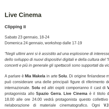
Live Cinema
Clipping II
Sabato 23 gennaio, 18-24
Domenica 24 gennaio, workshop dalle 17-19
“Negli ultimi anni si è assistito ad una esplosione di intere
dello sviluppo di nuovi dispositivi digitali e della cultura del 
concerti e più in generale gli spettacoli sono supportati da vi
A parlare è
Mia Makela
in arte
Solu
. Di origine finlandese 
può considerare una delle principali figure di riferimento
internazionale.
Solu
ed altri ospiti comporranno il cast di
protagonista allo
Spazio Gerra
.
Live Cinema
è il titolo
18.00 alle ore 24.00 vedrà protagonista questo collettivo 
rielaborazione di materiale cinematografico. Ogni
VJ