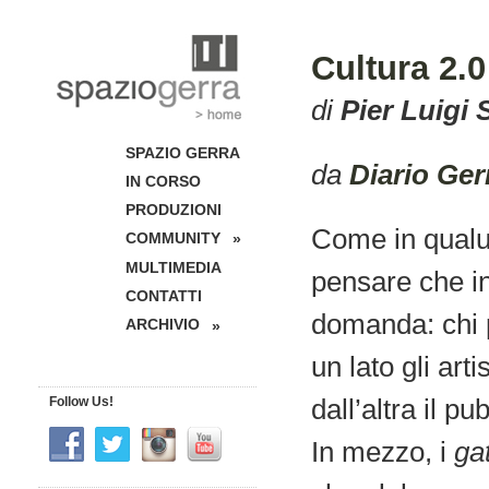
Cultura 2.0
di
Pier Luigi
SPAZIO GERRA
da
Diario Ger
IN CORSO
PRODUZIONI
Come in qualun
COMMUNITY
»
MULTIMEDIA
pensare che in
CONTATTI
domanda: chi p
ARCHIVIO
»
un lato gli artis
dall’altra il p
Follow Us!
In mezzo, i
ga