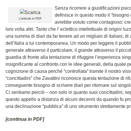
Senza ricorrere a giustificazioni psic
definisce in questo modo il “bisogno d
L'articolo in PDF
avrebbe voluto come contagioso: cre
loro volta altri. Tanto che l’ eclettico intellettuale di origini 
una summa di diari da far tenere ad un migliaio di italiani, 
dell’Italia a lui contemporanea. Un modo per leggere il pubblico
generale attraverso il particolare, il grande attraverso il picco
guardia di fronte alla tentazione di rifuggire l’esperienza si
insignificante al confronto con le idee generali, della quale
cognizione di causa perché “controllata” tramite il nostro viss
“concittadini” che Zavattini riconosce questa tentazione di rifu
conseguente bisogno di scrivere diari per ritornare sul singol
Ci sentiamo perciò – non solo in quanto suoi concittadini, s
questo appello a distanza di alcuni decenni da quando fu pro
una declinazione “pubblica” di uno strumento strettamente priv
[
continua in PDF
]