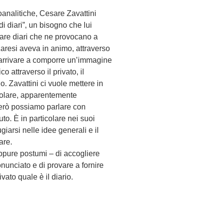
oanalitiche, Cesare Zavattini
i diari”, un bisogno che lui
are diari che ne provocano a
luzzaresi aveva in animo, attraverso
di arrivare a comporre un’immagine
 attraverso il privato, il
lo. Zavattini ci vuole mettere in
ngolare, apparentemente
 però possiamo parlare con
uto. È in particolare nei suoi
giarsi nelle idee generali e il
are.
eppure postumi – di accogliere
nunciato e di provare a fornire
ato quale è il diario.