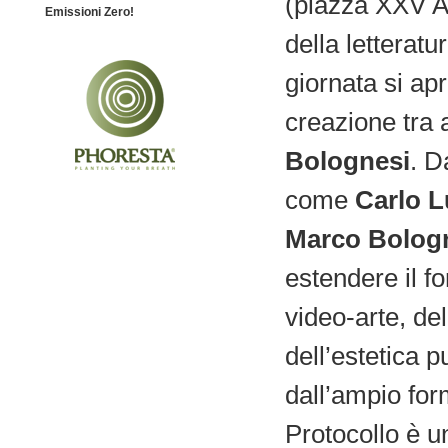
(piazza XXV Ap
Emissioni Zero!
della letteratu
giornata si ap
creazione tra a
Bolognesi
. D
come
Carlo L
Marco Bolog
estendere il fo
video-arte, del
dell’estetica p
dall’ampio for
Protocollo è un