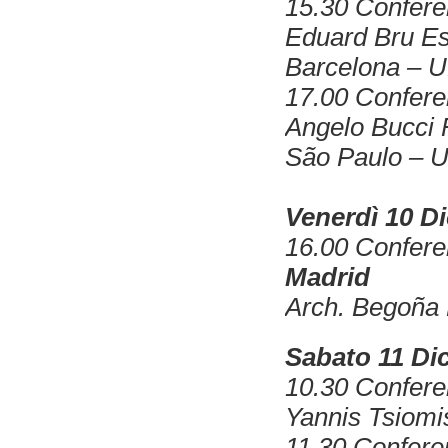
15.30 Confer
Eduard Bru
Es
Barcelona – 
17.00 Confer
Angelo Bucci
São Paulo – 
Venerdì 10 D
16.00 Confer
Madrid
Arch. Begoña 
Sabato 11 Di
10.30 Confer
Yannis Tsiom
11.30 Confer