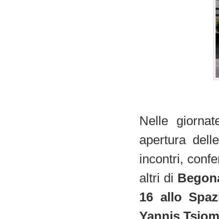
Nelle giorna
apertura dell
incontri, conf
altri di
Begona
16 allo Spaz
Yannis Tsiomi