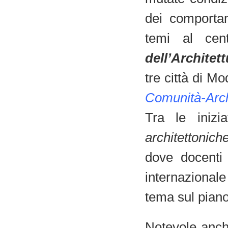
dei comportame
temi al cen
dell’Architet
tre città di M
Comunità-Arch
Tra le iniz
architettonic
dove docenti 
internazionale 
tema sul piano
Notevole anch