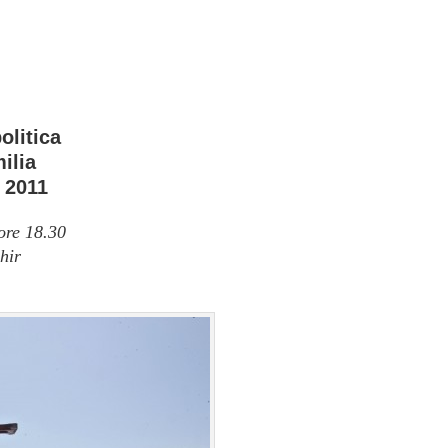
olitica
ilia
 2011
ore 18.30
hir