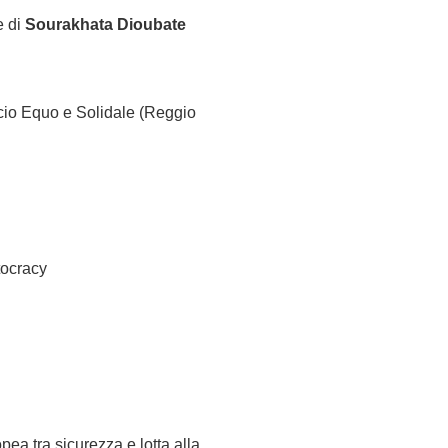
ve di
Sourakhata Dioubate
cio Equo e Solidale (Reggio
tocracy
pea tra sicurezza e lotta alla