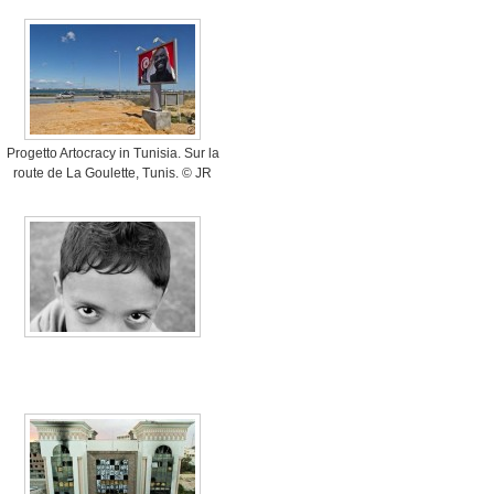
Progetto Artocracy in Tunisia. Sur la
route de La Goulette, Tunis. © JR