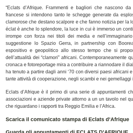
“Eclats d’Afrique. Frammenti e bagliori che nascono da 
francese si intendono tanto le schegge generate da esplo
clamorose che destano scalpore e che fanno notizia per la l
éclat è anche lo splendore, la luce in cui è immerso un con
irrompe con forza nei titoli dei media e nell’immaginari
suggestione lo Spazio Gerra, in partnership con Boore
espositivo e geopolitico allo stesso tempo che si propon
dell’attualità dei “clamori” africani. Contemporaneamente que
cronaca e fotoreportage mira a contribuire a riannodare il dia
ha tenuto a partire dagli anni ‘70 con diversi paesi africani e
tante attività di cooperazione, negli scambi e nei gemellaggi 
Eclats d’Afrique è il primo di una serie di appuntamenti ch
associazioni e aziende private attorno a un un tavolo nel q
che riguardano i rapporti tra Reggio Emilia e l’Africa.
Scarica il comunicato stampa di Eclats d’Afrique
Guarda gli appuntamenti di ECLATS D’AFRIQUE