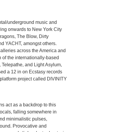
ental/underground music and
ing onwards to New York City
ragons, The Blow, Dirty
nd YACHT, amongst others.
galleries across the America and
 of the internationally-based
, Telepathe, and Light Asylum,
ed a 12 in on Ecstasy records
platform project called DIVINITY
ns act as a backdrop to this
vocals, falling somewhere in
nd minimalistic pulses,
round. Provocative and