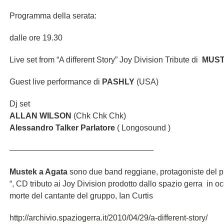
Programma della serata:
dalle ore 19.30
Live set from “A different Story” Joy Division Tribute di
MUST
Guest live performance di
PASHLY
(USA)
Dj set
ALLAN WILSON
(Chk Chk Chk)
Alessandro Talker Parlatore
( Longosound )
——————————————————
Mustek a Agata
sono due band reggiane, protagoniste del pro
“, CD tributo ai Joy Division prodotto dallo spazio gerra in o
morte del cantante del gruppo, Ian Curtis
http://archivio.spaziogerra.it/2010/04/29/a-different-story/