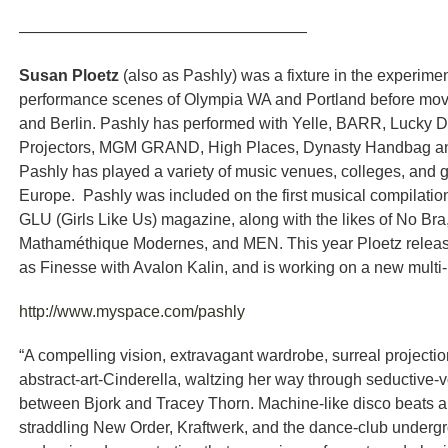
——————————————————
Susan Ploetz
(also as Pashly) was a fixture in the experim
performance scenes of Olympia WA and Portland before mov
and Berlin. Pashly has performed with Yelle, BARR, Lucky D
Projectors, MGM GRAND, High Places, Dynasty Handbag a
Pashly has played a variety of music venues, colleges, and 
Europe. Pashly was included on the first musical compilation
GLU (Girls Like Us) magazine, along with the likes of No Bra
Mathaméthique Modernes, and MEN. This year Ploetz releas
as Finesse with Avalon Kalin, and is working on a new multi-
http://www.myspace.com/pashly
“A compelling vision, extravagant wardrobe, surreal projectio
abstract-art-Cinderella, waltzing her way through seductive-
between Bjork and Tracey Thorn. Machine-like disco beats a
straddling New Order, Kraftwerk, and the dance-club underg