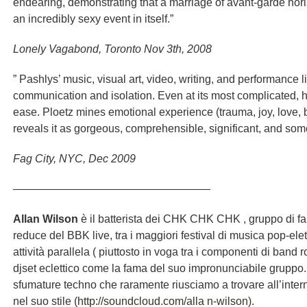
endearing, demonstrating that a marriage of avant-garde horiz
an incredibly sexy event in itself.”
Lonely Vagabond, Toronto Nov 3th, 2008
” Pashlys’ music, visual art, video, writing, and performance
communication and isolation. Even at its most complicated, h
ease. Ploetz mines emotional experience (trauma, joy, love
reveals it as gorgeous, comprehensible, significant, and som
Fag City, NYC, Dec 2009
——————————————————
Allan Wilson
è il batterista dei CHK CHK CHK , gruppo di f
reduce del BBK live, tra i maggiori festival di musica pop-e
attività parallela ( piuttosto in voga tra i componenti di band
djset eclettico come la fama del suo impronunciabile gruppo.
sfumature techno che raramente riusciamo a trovare all’inter
nel suo stile (
http://soundcloud.com/alla n-wilson
).