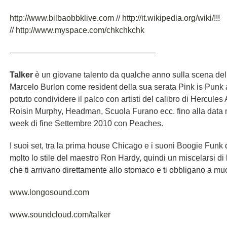
http://www.bilbaobbklive.com
//
http://it.wikipedia.org/wiki/!
!!
//
http://www.myspace.com/chkchkchk
——————————————————
Talker
è un giovane talento da qualche anno sulla scena del 
Marcelo Burlon come resident della sua serata Pink is Punk
potuto condividere il palco con artisti del calibro di Hercules
Roisin Murphy, Headman, Scuola Furano ecc. fino alla data 
week di fine Settembre 2010 con Peaches.
I suoi set, tra la prima house Chicago e i suoni Boogie Funk 
molto lo stile del maestro Ron Hardy, quindi un miscelarsi di 
che ti arrivano direttamente allo stomaco e ti obbligano a muo
www.longosound.com
www.soundcloud.com/talker