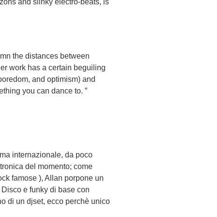
ons and slinky electro-beats, is
 limn the distances between
er work has a certain beguiling
, boredom, and optimism) and
ething you can dance to. ”
ama internazionale, da poco
lettronica del momento; come
 rock famose ), Allan porpone un
 Disco e funky di base con
no di un djset, ecco perchè unico