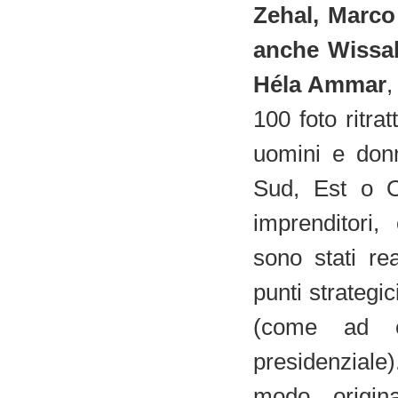
Zehal, Marco
anche Wissal
Héla Ammar
,
100 foto ritrat
uomini e donn
Sud, Est o Ov
imprenditori,
sono stati rea
punti strategic
(come ad e
presidenziale)
modo origin