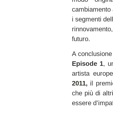
cambiamento at
i segmenti del
rinnovamento
futuro.
A conclusione
Episode 1
, u
artista europ
2011
,
il prem
che più di alt
essere d’impat