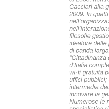
Cacciari alla g
2009. In quat
nell’organizz
nell’interazion
filosofie gest
ideatore delle
di banda larga 
“Cittadinanza 
d’Italia compl
wi-fi gratuita p
uffici pubblici
intermedia deci
innovare la gest
Numerose le rel
specialistica r