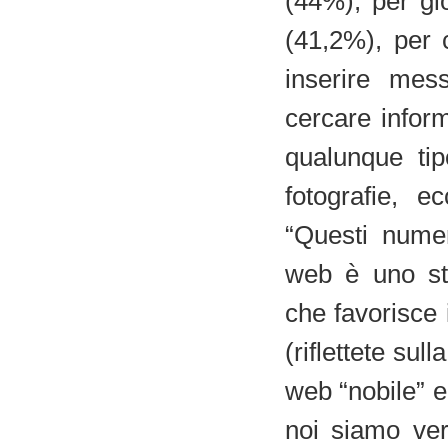
(44%), per gi
(41,2%), per 
inserire mes
cercare inform
qualunque tip
fotografie, e
“Questi numer
web è uno str
che favorisce 
(riflettete sul
web “nobile” e
noi siamo ver