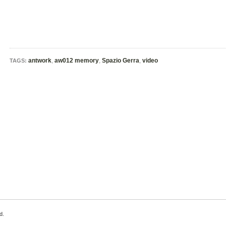
antwork
,
aw012 memory
,
Spazio Gerra
,
video
TAGS:
d.