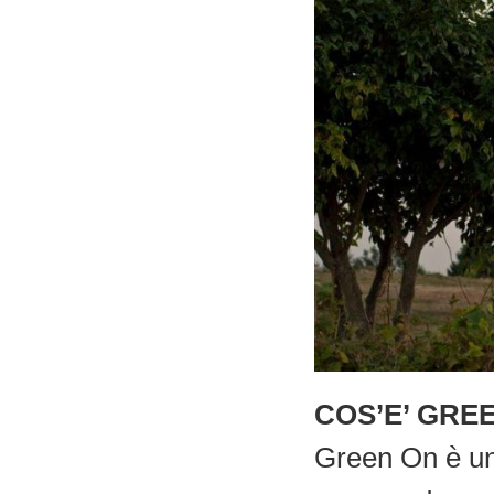
COS’E’ GRE
Green On è un 