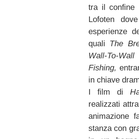
tra il confin
Lofoten dove 
esperienze de
quali
The Bre
Wall-To-W
Fishing,
entra
in chiave dra
I film di
Ha
realizzati att
animazione fa
stanza con gra