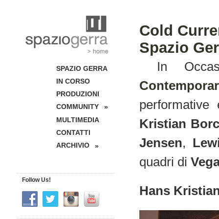
Cold Curre
Spazio Ger
In Occasi
SPAZIO GERRA
IN CORSO
Contemporar
PRODUZIONI
performative
COMMUNITY
»
MULTIMEDIA
Kristian Bor
CONTATTI
Jensen
,
Lew
ARCHIVIO
»
quadri di
Vega
Follow Us!
Hans Kristia