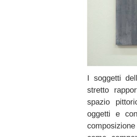
I soggetti del
stretto rappo
spazio pitto
oggetti e co
composizione 