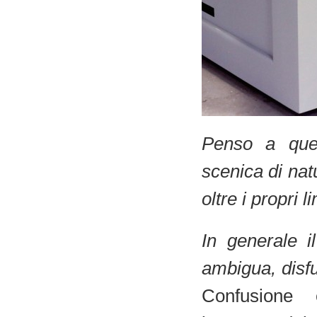
Penso a ques
scenica di nat
oltre i propri 
I
n generale i
ambigua, disf
Confusione