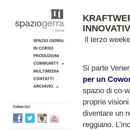
KRAFTWERK
INNOVATI
Il terzo week
SPAZIO GERRA
IN CORSO
PRODUZIONI
COMMUNITY
»
Si parte Vener
MULTIMEDIA
per un Cowo
CONTATTI
ARCHIVIO
»
spazio di co-w
proprie vision
Follow Us!
diventare un re
reggiano. L’inc