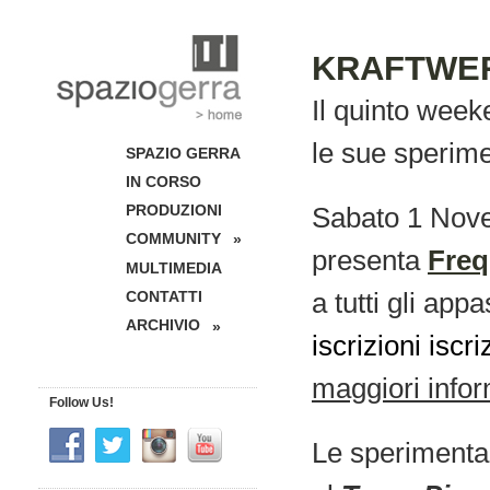
KRAFTWERK
Il quinto week
le sue sperime
SPAZIO GERRA
IN CORSO
PRODUZIONI
Sabato 1 Novem
COMMUNITY
»
presenta
Freq
MULTIMEDIA
a tutti gli app
CONTATTI
ARCHIVIO
»
iscrizioni isc
maggiori infor
Follow Us!
Le sperimenta