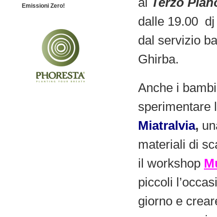
al
Terzo Pian
Emissioni Zero!
dalle 19.00 dj
dal servizio ba
Ghirba.
Anche i bambin
sperimentare l
Miatralvia
,
un
materiali di 
il workshop
Mu
piccoli l’occa
giorno e crear