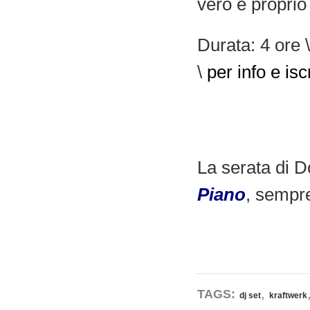
vero e proprio 
Durata: 4 ore \
\
per info e is
La serata di 
Piano
, sempre
,
TAGS:
dj set
kraftwerk