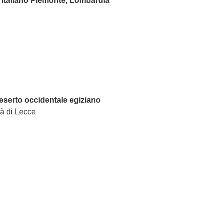
o italiano Piemonte, Lombardia
deserto occidentale egiziano
tà di Lecce