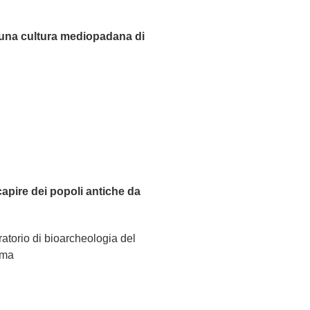
r una cultura mediopadana di
capire dei popoli antiche da
atorio di bioarcheologia del
oma