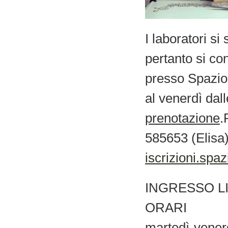
I laboratori s
pertanto si con
presso Spazio 
al venerdì dall
prenotazione
.
585653 (Elisa) 
iscrizioni.sp
INGRESSO L
ORARI
martedì-vener