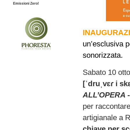
Emissioni Zero!
INAUGURAZ
un’esclusiva p
sonorizzata.
Sabato 10 otto
[ˈdruˌvɛɾ i skɛ
ALL’OPERA 
per raccontare
artigianale a 
chiave per sc