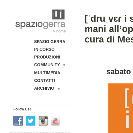
[ˈdruˌvɛɾ i 
mani all’o
cura di Mes
SPAZIO GERRA
IN CORSO
PRODUZIONI
COMMUNITY
»
sabato
MULTIMEDIA
CONTATTI
ARCHIVIO
»
Follow Us!