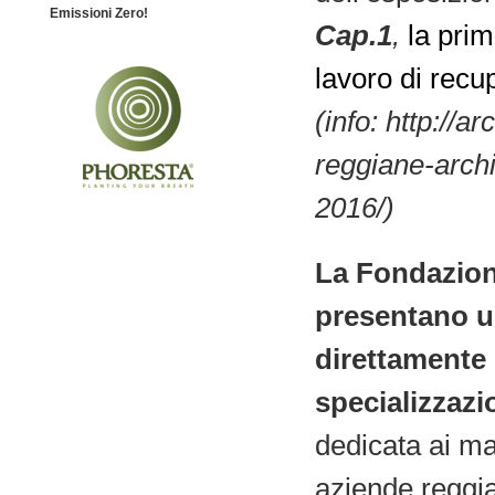
Emissioni Zero!
Cap.1
,
la
prim
lavoro di recu
(info: http://a
reggiane-archi
2016/)
La Fondazio
presentano un
direttamente 
specializzazi
dedicata ai ma
aziende reggi