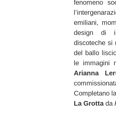
fenomeno soci
l’intergenara
emiliani, mom
design di is
discoteche si 
del ballo lisc
le immagini 
Arianna Ler
commissionata 
Completano la 
La Grotta
da
P