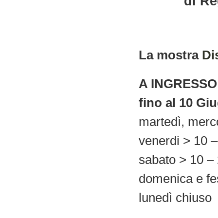
di R
La mostra
Di
A INGRESSO
fino al 10 Gi
martedì, merco
venerdi > 10 –
sabato > 10 –
domenica e fes
lunedì chiuso