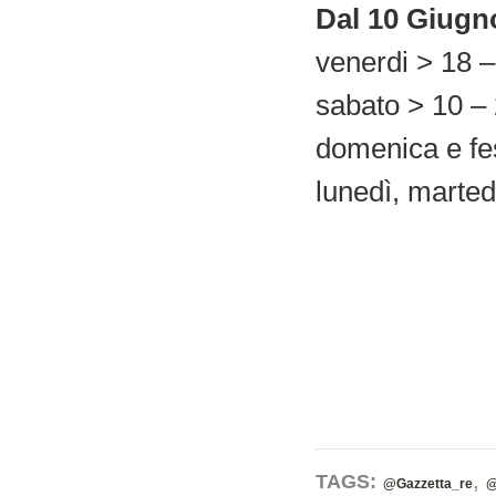
Dal 10 Giugno
venerdi > 18 –
sabato > 10 –
domenica e fes
lunedì, marted
,
TAGS:
@Gazzetta_re
@