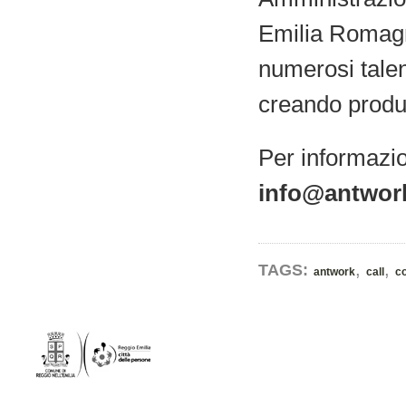
Emilia Romagna
numerosi talent
creando produz
Per informazio
info@antwork
,
,
TAGS:
antwork
call
c