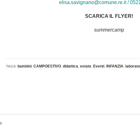
elisa.savignano@comune.re.it / 05
SCARICA IL FLYER!
summercamp
bambini
,
CAMPOESTIVO
,
didattica
,
estate
,
Eventi
,
INFANZIA
,
laborato
TAGS:
d.