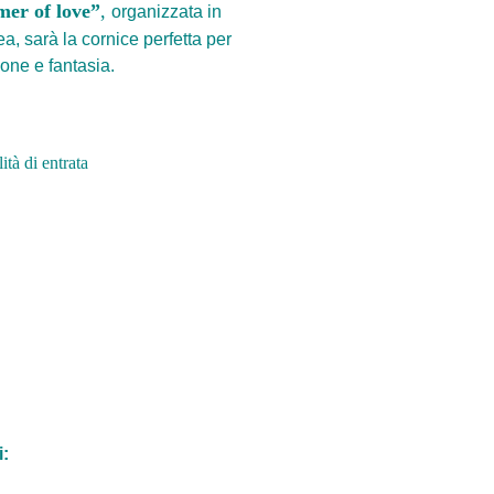
er of love”
,
organizzata in
a, sarà la cornice perfetta per
pone e fantasia.
ità di entrata
i: