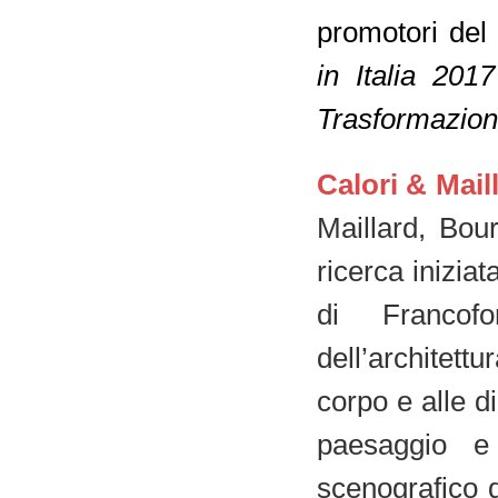
promotori del
in Italia 20
Trasformazio
Calori & Mail
Maillard, Bou
ricerca inizia
di Francofor
dell’architett
corpo e alle d
paesaggio e 
scenografico d