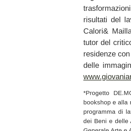
trasformazion
risultati del 
Calori& Maill
tutor del criti
residenze con i
delle immagini
www.giovaniarti
*Progetto DE.M
bookshop e alla mo
programma di lav
dei Beni e delle
Generale Arte e 