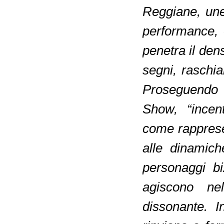
Reggiane, unen
performance, 
penetra il den
segni, raschia
Proseguendo 
Show, “incent
come rappresen
alle dinamich
personaggi bi
agiscono ne
dissonante. I