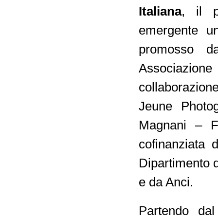
Italiana
,
il 
emergente u
promosso
d
Associazione p
collaborazione
Jeune Photog
Magnani – Fes
cofinanziata 
Dipartimento d
e da Anci.
Partendo dal