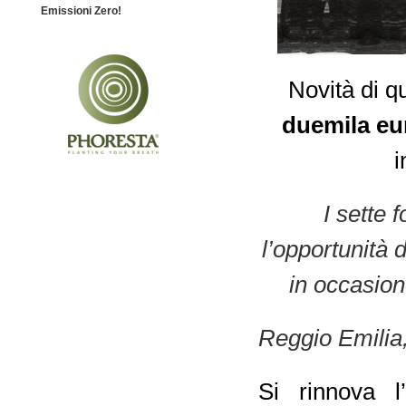
Emissioni Zero!
Novità di q
duemila e
i
I sette 
l’opportunità 
in occasio
Reggio Emilia
Si rinnova 