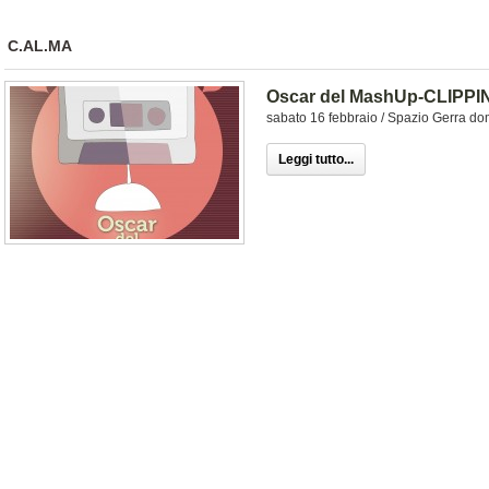
C.AL.MA
Oscar del MashUp-CLIPPI
sabato 16 febbraio / Spazio Gerra dom
Leggi tutto...