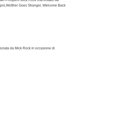
an Prospero Mick Rock intervistato da
egnù,Wolther Goes Stranger, Welcome Back
lasciata da Mick Rock in occasione di