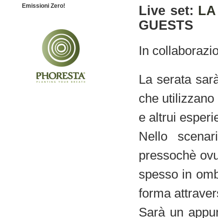
Emissioni Zero!
Live set:
LA
GUESTS
In collaboraz
La serata sarà
che utilizzano
e altrui esperi
Nello scenar
pressochè ovu
spesso in ombr
forma attraver
Sarà un appu