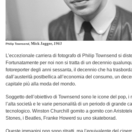
Mick Jagger,
1963
Philip Townsend,
L’eccezionale carriera di fotografo di Philip Townsend si dis
Fortunatamente per noi non si tratta di un decennio qualunqu
fotoreporter degli anni sessanta, il decennio che ha trasbor
dall’austerità postbellica all’economia del consumo, un decen
capitale più alla moda del mondo.
Soggetto dell’obiettivo di Townsend sono le icone del pop, i m
l’alta società e le varie personalità di un periodo di grande
tecnologico. Winston Churchill gomito a gomito con Aristotel
Stones, i Beatles, Franke Howerd su uno skateborad.
Queste immagini non sono ritratti, ma l’equivalente del cinema