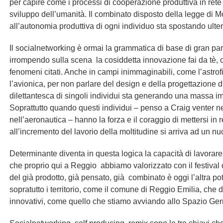
per capire come i processi di cooperazione produttiva in rete 
sviluppo dell’umanità. Il combinato disposto della legge di 
all’autonomia produttiva di ogni individuo sta spostando ulteri
Il socialnetworking è ormai la grammatica di base di gran par
irrompendo sulla scena la cosiddetta innovazione fai da tè,
fenomeni citati. Anche in campi inimmaginabili, come l’astrofi
l’avionica, per non parlare del design e della progettazione d
dilettantesca di singoli individui sta generando una massa i
Soprattutto quando questi individui – penso a Craig venter ne
nell’aeronautica – hanno la forza e il coraggio di mettersi in 
all’incremento del lavorio della moltitudine si arriva ad un 
Determinante diventa in questa logica la capacità di lavorare c
che proprio qui a Reggio abbiamo valorizzato con il festival 
del già prodotto, già pensato, già combinato è oggi l’altra p
sopratutto i territorio, come il comune di Reggio Emilia, che
innovativi, come quello che stiamo avviando allo Spazio Ger