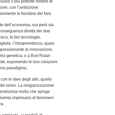
siano il più potente motore di
Moore, con l’ambizione
ormente le frontiere del fare.
te dell’economia, ora però sta
 conseguenza diretta dei due
sica, le bio tecnologie,
igitale, l’intraprendenza, quasi
mpressionante di innovazione.
lla genetica, o a Burt Rutan
rete, esponendo le loro creazioni
nuovo paradigma.
on le idee degli altri, quello
del remix. La riorganizzazione
otentissima molla che spinge
 diventa impresario di fenomeni
ra.