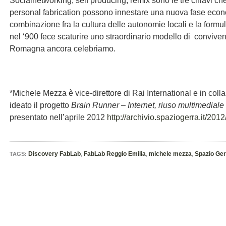
Socialnetworking, self producing, remix sono le tre chiavi che
personal fabrication possono innestare una nuova fase econ
combinazione fra la cultura delle autonomie locali e la form
nel ‘900 fece scaturire uno straordinario modello di convive
Romagna ancora celebriamo.
*Michele Mezza è vice-direttore di Rai International e in co
ideato il progetto
Brain Runner – Internet, riuso multimediale 
presentato nell’aprile 2012
http://archivio.spaziogerra.it/201
Discovery FabLab
,
FabLab Reggio Emilia
,
michele mezza
,
Spazio Ger
TAGS: