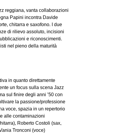
azz reggiana, vanta collaborazioni
segna Papini incontra Davide
rte, chitarra e saxofono. I due
e di rilievo assoluto, incisioni
 pubblicazioni e riconoscimenti.
isti nel pieno della maturità
tiva in quanto direttamente
sente un focus sulla scena Jazz
a sul finire degli anni ’50 con
oltivare la passione/professione
una voce, spazia in un repertorio
 e alle contaminazioni
tarra), Roberto Costoli (sax,
, Vania Tronconi (voce)