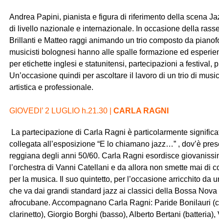
Andrea Papini, pianista e figura di riferimento della scena J
di livello nazionale e internazionale. In occasione della ras
Brillanti e Matteo raggi animando un trio composto da pianofo
musicisti bolognesi hanno alle spalle formazione ed esperienz
per etichette inglesi e statunitensi, partecipazioni a festival,
Un’occasione quindi per ascoltare il lavoro di un trio di music
artistica e professionale.
GIOVEDI’ 2 LUGLIO h.21.30 |
CARLA RAGNI
La partecipazione di Carla Ragni è particolarmente significa
collegata all’esposizione “E lo chiamano jazz…” , dov’è pre
reggiana degli anni 50/60. Carla Ragni esordisce giovanissim
l’orchestra di Vanni Catellani e da allora non smette mai di c
per la musica. Il suo quintetto, per l’occasione arricchito da 
che va dai grandi standard jazz ai classici della Bossa Nova
afrocubane.
Accompagnano Carla Ragni: Paride Bonilauri (chi
clarinetto), Giorgio Borghi (basso), Alberto Bertani (batteria)