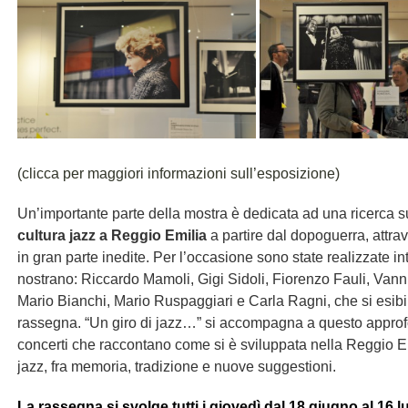
(clicca per maggiori informazioni sull’esposizione)
Un’importante parte della mostra è dedicata ad una ricerca sull
cultura jazz a Reggio Emilia
a partire dal dopoguerra, attr
in gran parte inedite. Per l’occasione sono state realizzate int
nostrano: Riccardo Mamoli, Gigi Sidoli, Fiorenzo Fauli, Vann
Mario Bianchi, Mario Ruspaggiari e Carla Ragni, che si esibir
rassegna.
“
Un giro di jazz…” si accompagna a questo approf
concerti che raccontano come si è sviluppata nella Reggio 
jazz, fra memoria, tradizione e nuove suggestioni.
La rassegna si svolge tutti i giovedì dal 18 giugno al 16 lu