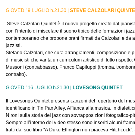
GIOVEDI’ 9 LUGLIO h.21.30 |
STEVE CALZOLARI QUINT
Steve Calzolari Quintet è il nuovo progetto creato dal pian
con l’intento di miscelare il suono tipico delle formazioni jaz
contemporaneo che propone brani firmati da Calzolari e da al
jazzisti.
Stefano Calzolari, che cura arrangiamenti, composizione e p
di musicisti che vanta un curriculum artistico di tutto rispetto:
Mussoni (contrabbasso), Franco Capiluppi (tromba, trombone)
contralto).
GIOVEDI’ 16 LUGLIO h.21.30 |
LOVESONG QUINTET
Il
Lovesongs Quintet
presenta canzoni del repertorio del mu
identificano in Tin Pan Alley. Affianca alla musica, in dialetti
Nironi sulla storia del jazz con sovrapposizioni fotografico-p
Sempre all’interno del video stesso sono inseriti alcuni framm
tratti dal suo libro “A Duke Ellington non piaceva Hitchcock”.