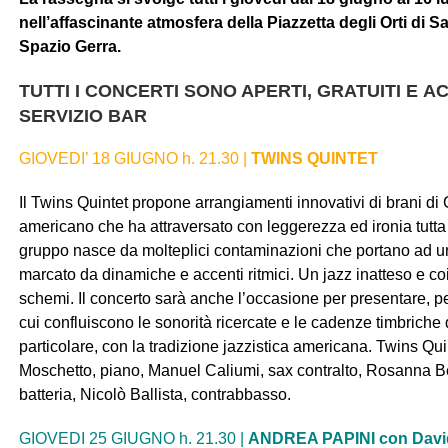
nell’affascinante atmosfera della Piazzetta degli Orti di S
Spazio Gerra.
TUTTI I CONCERTI SONO APERTI, GRATUITI E 
SERVIZIO BAR
GIOVEDI’ 18 GIUGNO h. 21.30 |
TWINS QUINTET
Il
Twins Quintet
propone
arrangiamenti innovativi di brani di 
americano che ha attraversato con leggerezza ed ironia tutta l
gruppo nasce da molteplici contaminazioni che portano ad uno 
marcato da dinamiche e accenti ritmici. Un jazz inatteso e coin
schemi. Il concerto sarà anche l’occasione per presentare, per 
cui confluiscono le sonorità ricercate e le cadenze timbriche 
particolare, con la tradizione jazzistica americana.
Twins Qui
Moschetto, piano, Manuel Caliumi, sax contralto, Rosanna Be
batteria, Nicolò Ballista, contrabbasso.
GIOVEDI 25 GIUGNO h. 21.30 |
ANDREA PAPINI con Davide