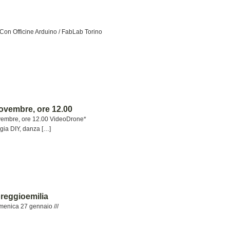
Con Officine Arduino / FabLab Torino
ovembre, ore 12.00
vembre, ore 12.00 VideoDrone*
gia DIY, danza […]
reggioemilia
menica 27 gennaio ///