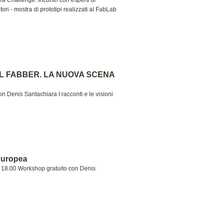
 Challenge: Incontri con esperti di
tori - mostra di prototipi realizzati al FabLab
AL FABBER. LA NUOVA SCENA
n Denis Santachiara I racconti e le visioni
Europea
– 18.00 Workshop gratuito con Denis