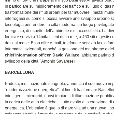
mirino di IBM che ha aperto lì il suo Business Analytics Solut
in particolare sul miglioramento del traffico e sull’uso di gas 
trasformazione dei rifiuti urbani per far muovere i mezzi mun
interrogarsi su come si possa avviare uno sviluppo urbano sos
tecnologia per rendere la città moderna, un luogo privilegiato
energetico, di rispetto dell’ambiente e di accessibilità. La divi
fornisce servizi a 14mila client della rete, a 460 siti e gestis
desk al mese. Esso offre e-mail, telefono e servizio fax, e for
informatici aziendali, nonché la gestione dei mainframe e dei 
chief information officer, David Wallace
, abbiamo parlato d
sviluppo della città.
[
Antonio Savarese
]
BARCELLONA
Endesa, multinazionale spagnola, annuncia il suo nuovo imp
“modernizzazione energetica”, al fine di trasformare Barcello
intelligenti, microgrid, nuovi impianti di illuminazione pubblic
la carica delle auto elettriche, il tutto rivolto alla creazione
energetica. L’obiettivo è quello di dare vita ad una nuova tipolo