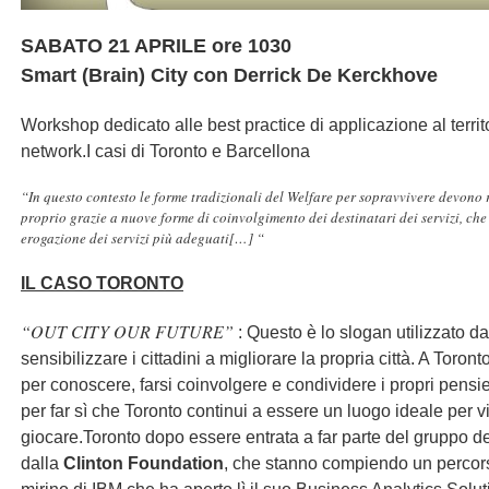
SABATO 21 APRILE ore 1030
Smart (Brain) City con Derrick De Kerckhove
Workshop dedicato alle best practice di applicazione al territo
network.I casi di Toronto e Barcellona
“In questo contesto le forme tradizionali del Welfare per sopravvivere devono ri
proprio grazie a nuove forme di coinvolgimento dei destinatari dei servizi, che 
erogazione dei servizi più adeguati
[…] “
IL CASO TORONTO
“OUT CITY OUR FUTURE”
: Questo è lo slogan utilizzato dal
sensibilizzare i cittadini a migliorare la propria città. A Toront
per conoscere, farsi coinvolgere e condividere i propri pensier
per far sì che Toronto continui a essere un luogo ideale per vi
giocare.Toronto dopo essere entrata a far parte del gruppo de
dalla
Clinton Foundation
, che stanno compiendo un percorso