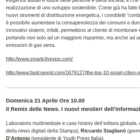
esigenze attuali e future delle persone e della società, e che 
realizzazione di uno sviluppo sostenibile. Come già ha fatto 
nuovi strumenti di distribuzione energetica, i cosiddetti “contato
è possibile aumentare la consapevolezza dei consumi e dunq
innovativi sistemi, infatti, permettono al cliente di monitorare
portando non solo ad un maggiore risparmio, ma anche ad un
emissioni di gas serra.
http://www.smartcityexpo.com/
http://www.fastcoexist.com/1679127/the-top-10-smart-cities-o
………………………………………………………………………
Domenica 21 Aprile Ore 10.00
Il Remix delle News. I nuovi mestieri dell’informaz
Laboratorio multimediale e case history dell’editora globale,
della news digitali della Stampa),
Riccardo Staglianò
(giorn
D’Antonio
(presidente di Youth Press Italia).