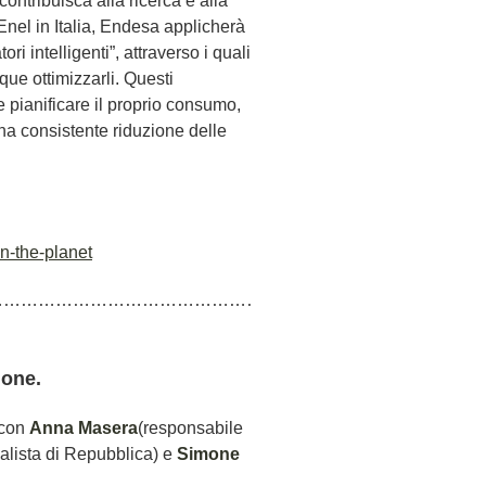
contribuisca alla ricerca e alla
Enel in Italia, Endesa applicherà
ri intelligenti”, attraverso i quali
ue ottimizzarli. Questi
 e pianificare il proprio consumo,
a consistente riduzione delle
n-the-planet
…………………………………………………………………………
ione.
 con
Anna Masera
(responsabile
alista di Repubblica) e
Simone