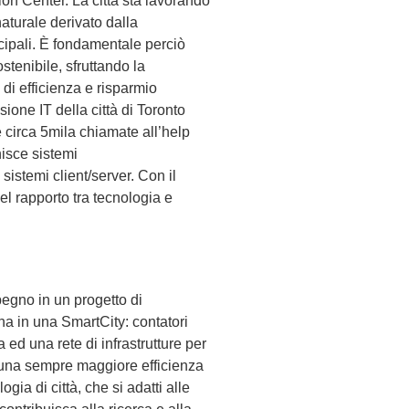
ion Center. La città sta lavorando
naturale derivato dalla
icipali. È fondamentale perciò
tenibile, sfruttando la
 di efficienza e risparmio
sione IT della città di Toronto
ce circa 5mila chiamate all’help
nisce sistemi
sistemi client/server. Con il
el rapporto tra tecnologia e
egno in un progetto di
na in una SmartCity: contatori
a ed una rete di infrastrutture per
 di una sempre maggiore efficienza
gia di città, che si adatti alle