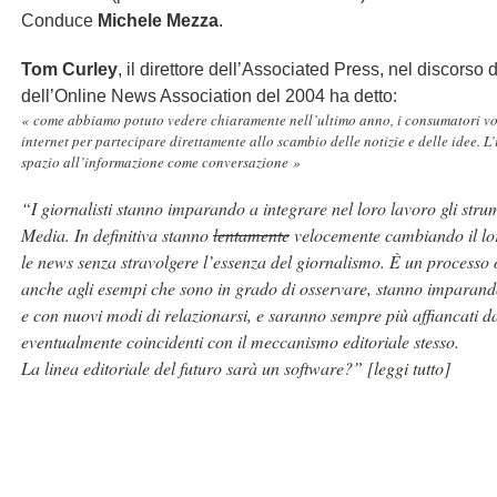
Conduce
Michele Mezza
.
Tom Curley
, il direttore dell’Associated Press, nel discorso
dell’Online News Association del 2004 ha detto:
« come abbiamo potuto vedere chiaramente nell’ultimo anno, i consumatori vorr
internet per partecipare direttamente allo scambio delle notizie e delle idee. 
spazio all’informazione come conversazione »
“I giornalisti stanno imparando a integrare nel loro lavoro gli strume
Media. In definitiva stanno
lentamente
velocemente cambiando il lor
le news senza stravolgere l’essenza del giornalismo. È un processo o
anche agli esempi che sono in grado di osservare, stanno imparand
e con nuovi modi di relazionarsi, e saranno sempre più affiancati da
eventualmente coincidenti con il meccanismo editoriale stesso.
La linea editoriale del futuro sarà un software?”
[leggi tutto]