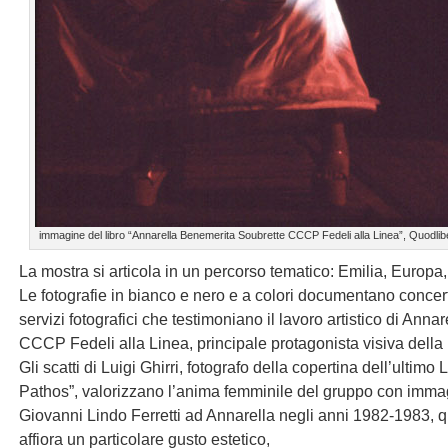
immagine del libro “Annarella Benemerita Soubrette CCCP Fedeli alla Linea”, Quodlib
La mostra si articola in un percorso tematico: Emilia, Europa,
Le fotografie in bianco e nero e a colori documentano concerti
servizi fotografici che testimoniano il lavoro artistico di Ann
CCCP Fedeli alla Linea, principale protagonista visiva della
Gli scatti di Luigi Ghirri, fotografo della copertina dell’ultim
Pathos”, valorizzano l’anima femminile del gruppo con immagin
Giovanni Lindo Ferretti ad Annarella negli anni 1982-1983, q
affiora un particolare gusto estetico,