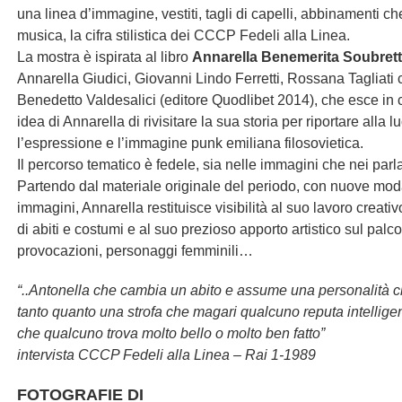
una linea d’immagine, vestiti, tagli di capelli, abbinamenti che
musica, la cifra stilistica dei CCCP Fedeli alla Linea.
La mostra è ispirata al libro
Annarella Benemerita Soubrett
Annarella Giudici, Giovanni Lindo Ferretti, Rossana Tagliati c
Benedetto Valdesalici (editore Quodlibet 2014), che esce in
idea di Annarella di rivisitare la sua storia per riportare alla 
l’espressione e l’immagine punk emiliana filosovietica.
Il percorso tematico è fedele, sia nelle immagini che nei parla
Partendo dal materiale originale del periodo, con nuove mod
immagini, Annarella restituisce visibilità al suo lavoro creati
di abiti e costumi e al suo prezioso apporto artistico sul pal
provocazioni, personaggi femminili…
“..Antonella che cambia un abito e assume una personalità ch
tanto quanto una strofa che magari qualcuno reputa intelligen
che qualcuno trova molto bello o molto ben fatto”
intervista CCCP Fedeli alla Linea – Rai 1-1989
FOTOGRAFIE DI