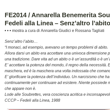
FE2014 / Annarella Benemerita So
Fedeli alla Linea – Senz’altro l’abi
•
•
•
mostra a cura di Annarella Giudici e Rossana Tagliati
Senz’altro l’abito…
“I monaci, ad esempio, avevano un tempo problemi di abito.
Allora darsi un abito era accettare una univoca dimensione pu
una tradizione. Dare vita ad un abito o è un’assurdità o è un’
E’ accettare la potenza del mondo, il regno della necessità. E
maschera, ed è la maschera una volta indossata che comanda
E’ glorificare la potenza dell’individuo. Un narcisismo che ha 
continuamente per continuare ad esistere. Niente possiede n
che appare non è.
Lode alle Soubrettes, vera coscienza acritica e inconsapevol
CCCP – Fedeli alla Linea, 1988