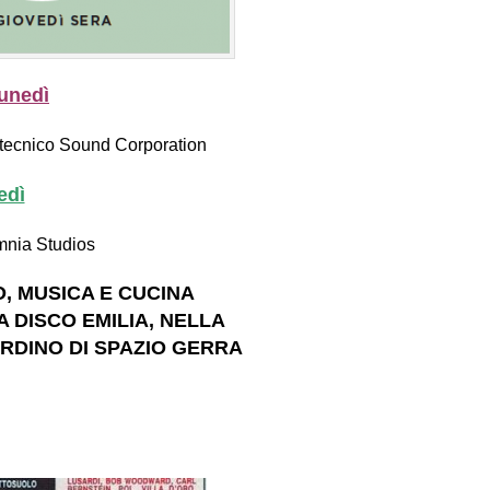
unedì
 tecnico Sound Corporation
edì
mnia Studios
, MUSICA E CUCINA
RA
DISCO EMILIA
, NELLA
ARDINO DI
SPAZIO GERRA