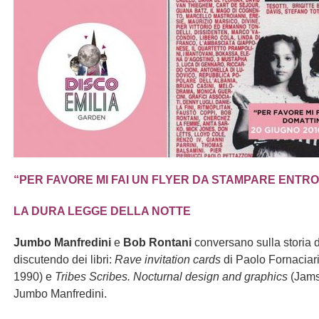
“
PER FAVORE MI FAI UN FLYER DA STAMPARE ENTR
LA DURA LEGGE DELLA NOTTE
Jumbo
Manfredini
e
Bob Rontani
conversano sulla storia d
discutendo dei libri:
Rave invitation cards
di Paolo Fornaciari
1990) e
T
r
ibe
s
S
cribes.
Nocturnal design and graphics
(Jams
Jumbo Manfredini.